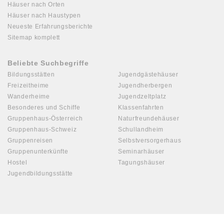
Häuser nach Orten
Häuser nach Haustypen
Neueste Erfahrungsberichte
Sitemap komplett
Beliebte Suchbegriffe
Bildungsstätten
Jugendgästehäuser
Freizeitheime
Jugendherbergen
Wanderheime
Jugendzeltplatz
Besonderes und Schiffe
Klassenfahrten
Gruppenhaus-Österreich
Naturfreundehäuser
Gruppenhaus-Schweiz
Schullandheim
Gruppenreisen
Selbstversorgerhaus
Gruppenunterkünfte
Seminarhäuser
Hostel
Tagungshäuser
Jugendbildungsstätte