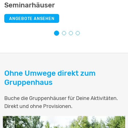
Seminarhäuser
Selbstversorgerhäuser
Jugendherbergen
Schullandheime
ANGEBOTE ANSEHEN
ANGEBOTE ANSEHEN
ANGEBOTE ANSEHEN
ANGEBOTE ANSEHEN
Ohne Umwege direkt zum
Gruppenhaus
Buche die Gruppenhäuser für Deine Aktivitäten.
Direkt und ohne Provisionen.