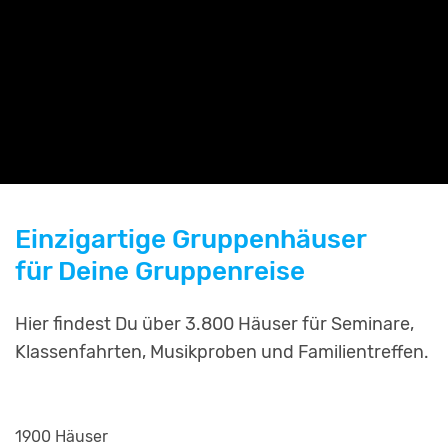
Einzigartige Gruppenhäuser
für Deine Gruppenreise
Hier findest Du über 3.800 Häuser für Seminare,
Klassenfahrten, Musikproben und Familientreffen.
1900 Häuser
2253 Häuser
799 Häuser
811 Häuser