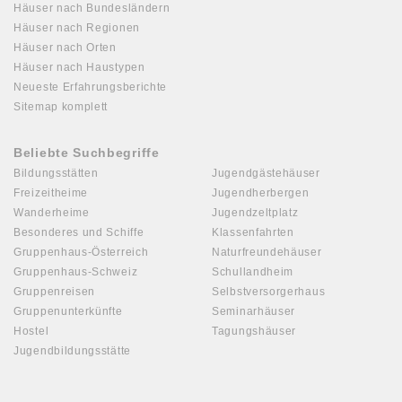
Häuser nach Bundesländern
Häuser nach Regionen
Häuser nach Orten
Häuser nach Haustypen
Neueste Erfahrungsberichte
Sitemap komplett
Beliebte Suchbegriffe
Bildungsstätten
Jugendgästehäuser
Freizeitheime
Jugendherbergen
Wanderheime
Jugendzeltplatz
Besonderes und Schiffe
Klassenfahrten
Gruppenhaus-Österreich
Naturfreundehäuser
Gruppenhaus-Schweiz
Schullandheim
Gruppenreisen
Selbstversorgerhaus
Gruppenunterkünfte
Seminarhäuser
Hostel
Tagungshäuser
Jugendbildungsstätte