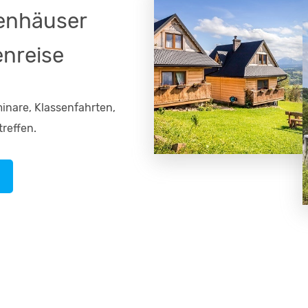
penhäuser
enreise
inare, Klassenfahrten,
reffen.