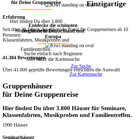
für Deine Gruppenreise
Einzigartige
Erfahrung
Hier findest Du über 3.800
Entdecke die schönsten
Seit über 30 Jahren das führende Portal für Gruppenreisen ab 10
Häuser für Seminare,
Regionen in Deutschland und
Personen
Europa
Klassenfahrten, Musikproben und
Familientreffen.
Suche einfach nach Regionen
41.384 Bewertungen
oder nutze die Kartensuche
Zur Suche
Über 41.000 geprüfte Bewertungen erleichtern die Auswahl
Zur Kartensuche
Gruppenhäuser
für Deine Gruppenreise
Hier findest Du über 3.800 Häuser für Seminare,
Klassenfahrten, Musikproben und Familientreffen.
1900 Häuser
Seminarhäuser