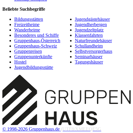
Beliebte Suchbegriffe
Bildungsstätten
Jugendgästehäuser
Freizeitheime
Jugendherbergen
Wanderheime
Jugendzeltplatz
Besonderes und Schiffe
Klassenfahrten
Gruppenhaus-Österreich
Naturfreundehäuser
Gruppenhaus-Schweiz
Schullandheim
Gruppenreisen
Selbstversorgerhaus
Gruppenunterkünfte
Seminarhäuser
Hostel
Tagungshäuser
Jugendbildungsstätte
© 1998-2026 Gruppenhaus.de
(UTF8/XMEEQE5G