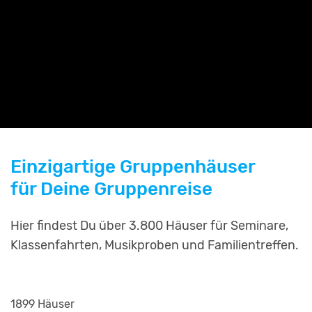
Einzigartige Gruppenhäuser
für Deine Gruppenreise
Hier findest Du über 3.800 Häuser für Seminare,
Klassenfahrten, Musikproben und Familientreffen.
1899 Häuser
2253 Häuser
799 Häuser
811 Häuser