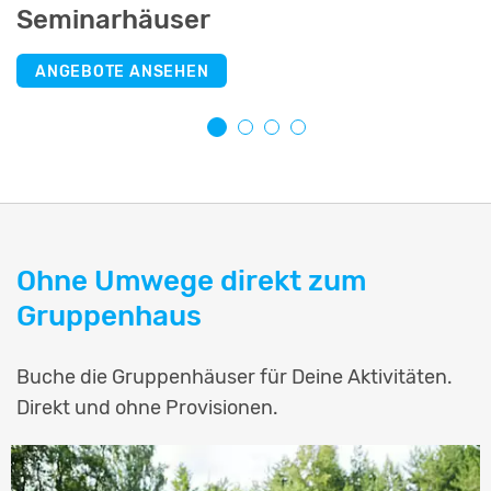
Seminarhäuser
Selbstversorgerhäuser
Jugendherbergen
Schullandheime
ANGEBOTE ANSEHEN
ANGEBOTE ANSEHEN
ANGEBOTE ANSEHEN
ANGEBOTE ANSEHEN
Ohne Umwege direkt zum
Gruppenhaus
Buche die Gruppenhäuser für Deine Aktivitäten.
Direkt und ohne Provisionen.