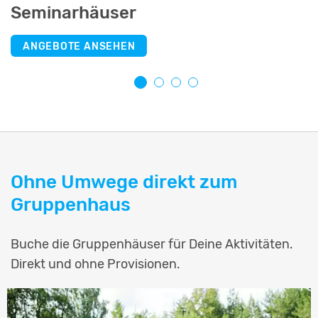
Seminarhäuser
Selbstversorgerhäuser
Jugendherbergen
Schullandheime
ANGEBOTE ANSEHEN
ANGEBOTE ANSEHEN
ANGEBOTE ANSEHEN
ANGEBOTE ANSEHEN
Ohne Umwege direkt zum
Gruppenhaus
Buche die Gruppenhäuser für Deine Aktivitäten.
Direkt und ohne Provisionen.