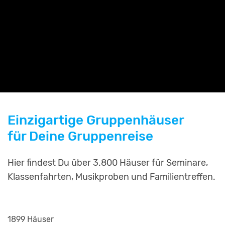
Einzigartige Gruppenhäuser
für Deine Gruppenreise
Hier findest Du über 3.800 Häuser für Seminare,
Klassenfahrten, Musikproben und Familientreffen.
1899 Häuser
2253 Häuser
799 Häuser
811 Häuser