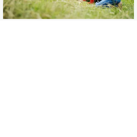
2955 Häuser
Klassenfahrten
ANGEBOTE ANSEHEN
Entdecke die schönsten Regionen in
Deutschland
Suche einfach nach Regionen oder nutze die