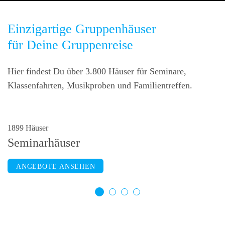
Einzigartige Gruppenhäuser
für Deine Gruppenreise
Hier findest Du über 3.800 Häuser für Seminare,
Klassenfahrten, Musikproben und Familientreffen.
1899 Häuser
2253 Häuser
799 Häuser
811 Häuser
Seminarhäuser
Selbstversorgerhäuser
Jugendherbergen
Schullandheime
ANGEBOTE ANSEHEN
ANGEBOTE ANSEHEN
ANGEBOTE ANSEHEN
ANGEBOTE ANSEHEN