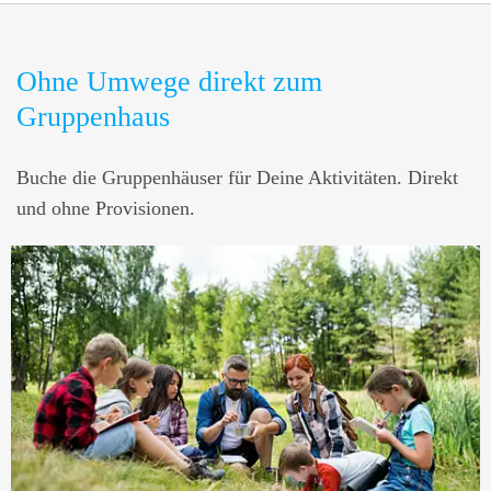
Ohne Umwege direkt zum
Gruppenhaus
Buche die Gruppenhäuser für Deine Aktivitäten. Direkt
und ohne Provisionen.
2397 Häuser
3214 Häuser
2041 Häuser
Musikproben
Seminare
private Feiern
ANGEBOTE ANSEHEN
ANGEBOTE ANSEHEN
ANGEBOTE ANSEHEN