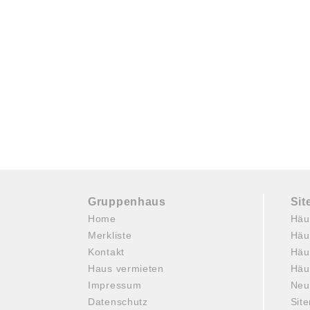
Gruppenhaus
Si
Home
Häu
Merkliste
Häu
Kontakt
Häu
Haus vermieten
Häu
Impressum
Neu
Datenschutz
Sit