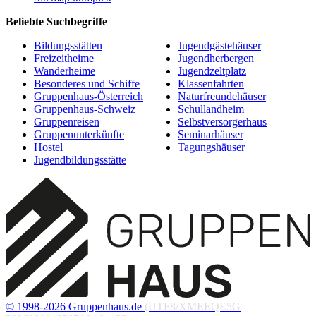
Beliebte Suchbegriffe
Bildungsstätten
Jugendgästehäuser
Freizeitheime
Jugendherbergen
Wanderheime
Jugendzeltplatz
Besonderes und Schiffe
Klassenfahrten
Gruppenhaus-Österreich
Naturfreundehäuser
Gruppenhaus-Schweiz
Schullandheim
Gruppenreisen
Selbstversorgerhaus
Gruppenunterkünfte
Seminarhäuser
Hostel
Tagungshäuser
Jugendbildungsstätte
© 1998-2026 Gruppenhaus.de
(UTF8/XMEEQE5G