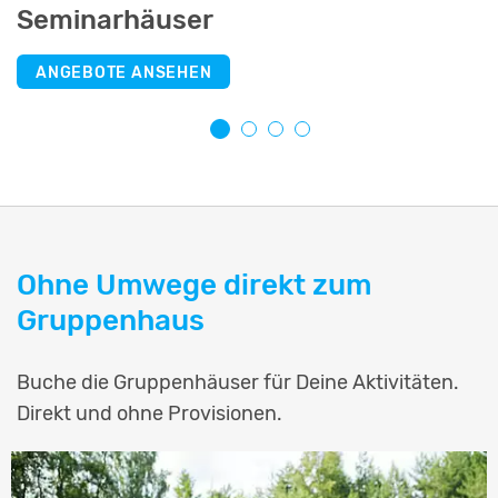
Seminarhäuser
Selbstversorgerhäuser
Jugendherbergen
Schullandheime
ANGEBOTE ANSEHEN
ANGEBOTE ANSEHEN
ANGEBOTE ANSEHEN
ANGEBOTE ANSEHEN
Ohne Umwege direkt zum
Gruppenhaus
Buche die Gruppenhäuser für Deine Aktivitäten.
Direkt und ohne Provisionen.