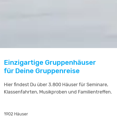
Einzigartige Gruppenhäuser
für Deine Gruppenreise
Hier findest Du über 3.800 Häuser für Seminare,
Klassenfahrten, Musikproben und Familientreffen.
1902 Häuser
2254 Häuser
799 Häuser
811 Häuser