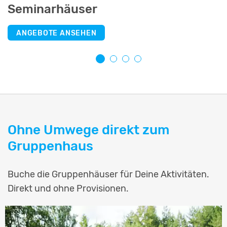
Seminarhäuser
Selbstversorgerhäuser
Jugendherbergen
Schullandheime
ANGEBOTE ANSEHEN
ANGEBOTE ANSEHEN
ANGEBOTE ANSEHEN
ANGEBOTE ANSEHEN
Ohne Umwege direkt zum
Gruppenhaus
Buche die Gruppenhäuser für Deine Aktivitäten.
Direkt und ohne Provisionen.