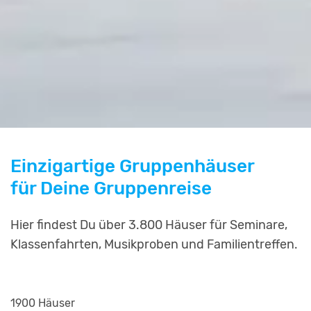
Einzigartige Gruppenhäuser
für Deine Gruppenreise
Hier findest Du über 3.800 Häuser für Seminare,
Klassenfahrten, Musikproben und Familientreffen.
1900 Häuser
2253 Häuser
799 Häuser
811 Häuser