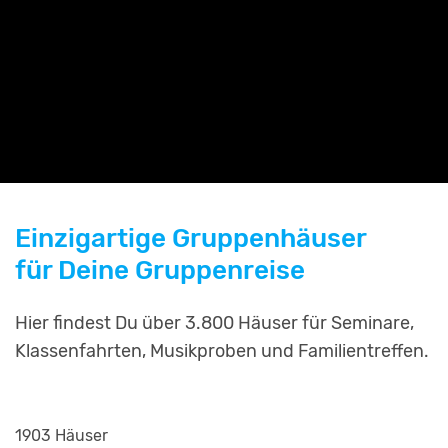
Einzigartige Gruppenhäuser
für Deine Gruppenreise
Hier findest Du über 3.800 Häuser für Seminare,
Klassenfahrten, Musikproben und Familientreffen.
1903 Häuser
2255 Häuser
799 Häuser
811 Häuser