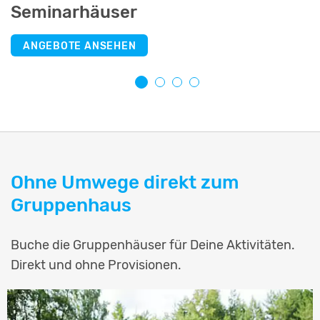
Seminarhäuser
Selbstversorgerhäuser
Jugendherbergen
Schullandheime
ANGEBOTE ANSEHEN
ANGEBOTE ANSEHEN
ANGEBOTE ANSEHEN
ANGEBOTE ANSEHEN
Ohne Umwege direkt zum
Gruppenhaus
Buche die Gruppenhäuser für Deine Aktivitäten.
Direkt und ohne Provisionen.