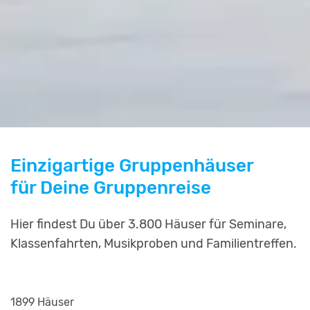
Einzigartige Gruppenhäuser
für Deine Gruppenreise
Hier findest Du über 3.800 Häuser für Seminare,
Klassenfahrten, Musikproben und Familientreffen.
1899 Häuser
2253 Häuser
799 Häuser
811 Häuser