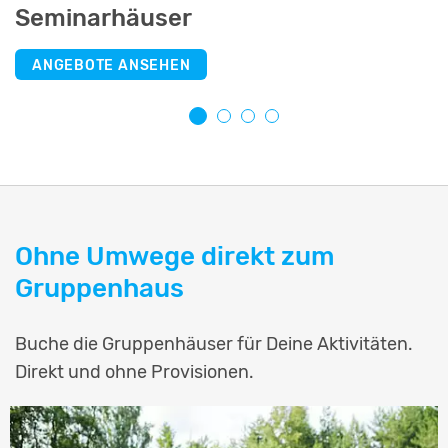
Seminarhäuser
Selbstversorgerhäuser
Jugendherbergen
Schullandheime
ANGEBOTE ANSEHEN
ANGEBOTE ANSEHEN
ANGEBOTE ANSEHEN
ANGEBOTE ANSEHEN
Ohne Umwege direkt zum
Gruppenhaus
Buche die Gruppenhäuser für Deine Aktivitäten.
Direkt und ohne Provisionen.