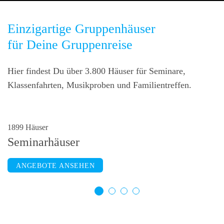
Einzigartige Gruppenhäuser
für Deine Gruppenreise
Hier findest Du über 3.800 Häuser für Seminare,
Klassenfahrten, Musikproben und Familientreffen.
1899 Häuser
2253 Häuser
799 Häuser
811 Häuser
Seminarhäuser
Selbstversorgerhäuser
Jugendherbergen
Schullandheime
ANGEBOTE ANSEHEN
ANGEBOTE ANSEHEN
ANGEBOTE ANSEHEN
ANGEBOTE ANSEHEN