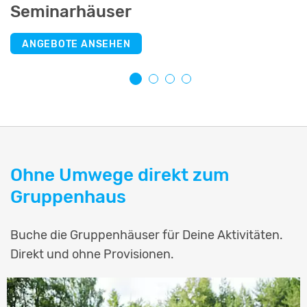
Seminarhäuser
Selbstversorgerhäuser
Jugendherbergen
Schullandheime
ANGEBOTE ANSEHEN
ANGEBOTE ANSEHEN
ANGEBOTE ANSEHEN
ANGEBOTE ANSEHEN
Ohne Umwege direkt zum
Gruppenhaus
Buche die Gruppenhäuser für Deine Aktivitäten.
Direkt und ohne Provisionen.