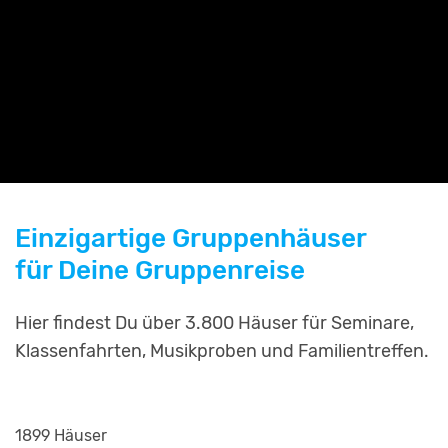
Einzigartige Gruppenhäuser
für Deine Gruppenreise
Hier findest Du über 3.800 Häuser für Seminare,
Klassenfahrten, Musikproben und Familientreffen.
1899 Häuser
2253 Häuser
799 Häuser
811 Häuser