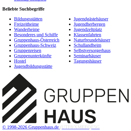
Beliebte Suchbegriffe
Bildungsstätten
Jugendgästehäuser
Freizeitheime
Jugendherbergen
Wanderheime
Jugendzeltplatz
Besonderes und Schiffe
Klassenfahrten
Gruppenhaus-Österreich
Naturfreundehäuser
Gruppenhaus-Schweiz
Schullandheim
Gruppenreisen
Selbstversorgerhaus
Gruppenunterkünfte
Seminarhäuser
Hostel
Tagungshäuser
Jugendbildungsstätte
© 1998-2026 Gruppenhaus.de
(UTF8/XMEEQE5G